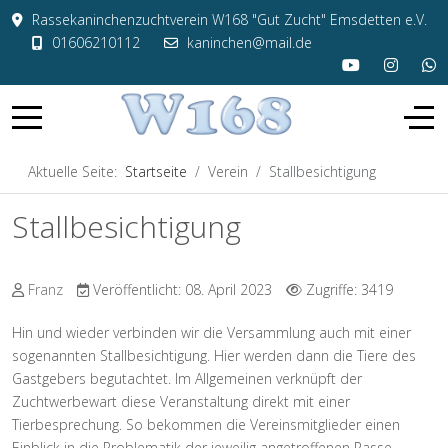
Rassekaninchenzuchtverein W168 "Gut Zucht" Emsdetten e.V.
01606210112
kaninchen@mail.de
Aktuelle Seite:
Startseite
Verein
Stallbesichtigung
Stallbesichtigung
Franz
Veröffentlicht: 08. April 2023
Zugriffe: 3419
Hin und wieder verbinden wir die Versammlung auch mit einer
sogenannten Stallbesichtigung. Hier werden dann die Tiere des
Gastgebers begutachtet. Im Allgemeinen verknüpft der
Zuchtwerbewart diese Veranstaltung direkt mit einer
Tierbesprechung. So bekommen die Vereinsmitglieder einen
Einblick in die Problematik der jeweilig angetroffenen Rasse.