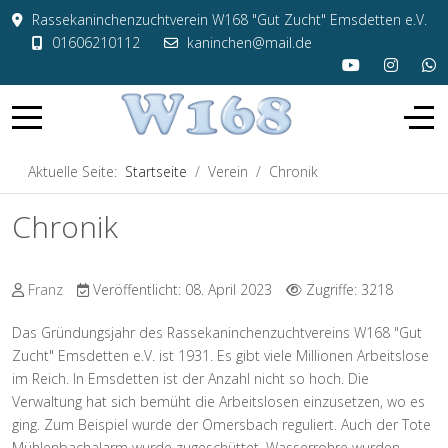
Rassekaninchenzuchtverein W168 "Gut Zucht" Emsdetten e.V.
01606210112
kaninchen@mail.de
Aktuelle Seite:
Startseite
Verein
Chronik
Chronik
Franz
Veröffentlicht: 08. April 2023
Zugriffe: 3218
Das Gründungsjahr des Rassekaninchenzuchtvereins W168 "Gut
Zucht" Emsdetten e.V. ist 1931. Es gibt viele Millionen Arbeitslose
im Reich. In Emsdetten ist der Anzahl nicht so hoch. Die
Verwaltung hat sich bemüht die Arbeitslosen einzusetzen, wo es
ging. Zum Beispiel wurde der Omersbach reguliert. Auch der Tote
Mühlenbachalarm wurde zugeschüttet. Wasserrohre wurden