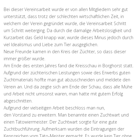
Bei dieser Vereinsarbeit wurde er von allen Mitgliedern sehr gut
unterstützt, dass trotz der schlechten wirtschaftlichen Zeit, in
welchem der Verein gegründet wurde, die Vereinsarbeit Schritt
um Schritt weiterging. Da durch die damalige Arbeitslosigkeit und
Kurzarbeit das Geld knapp war, wurde dieses Minus jedoch durch
viel Idealismus und Liebe zum Tier ausgeglichen.
Neue Freunde kamen in den Kreis der Züchter, so dass dieser
immer größer wurde.
Am Ende des ersten Jahres fand die Kreisschau in Borghorst statt.
Aufgrund der züchterischen Leistungen sowie des Erwerbs guten
Zuchtmaterials hoffte man gut abzuschneiden und meldete den
Verein an. Und da zeigte sich am Ende der Schau, dass alle Mühe
und Arbeit nicht umsonst waren, man hatte mit gutem Erfolg
abgeschnitten.
Aufgrund der vielseitigen Arbeit beschloss man nun,
den Vorstand zu erweitern. Man benannte einen Zuchtwart und
einen Tätowiermeister. Der Zuchtwart sorgte für eine gute
Zuchtbuchführung. Aufmerksam wurden die Eintragungen der
Kennzeichen vom Täto-Meister gemacht. Es wurde kein Tier ohne