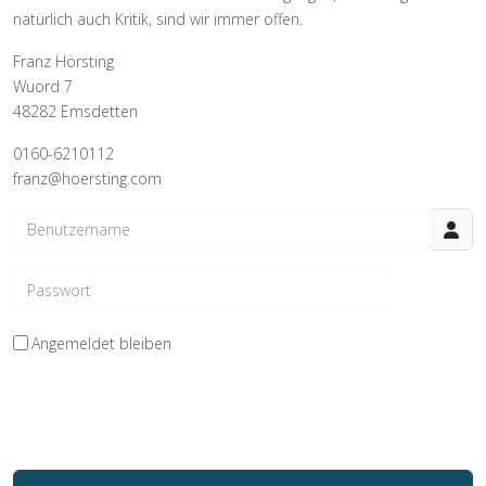
natürlich auch Kritik, sind wir immer offen.
Franz Hörsting
Wuord 7
48282 Emsdetten
0160-6210112
franz@hoersting.com
Benutzername
Passwort
Passwo
Angemeldet bleiben
Web-Authentifizierung