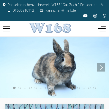
Rassekaninchenzuchtverein W168 "Gut Zucht" Emsdetten e.V.
01606210112
kaninchen@mail.de