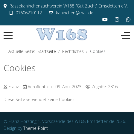
Rassekaninchenzuchtverein W168 "Gut Zucht" Emsdetten e.V.
01606210112
kaninchen@mail.de
Aktuelle Seite:
Startseite
Rechtliches
Cookies
Cookies
Franz
Veröffentlicht: 09. April 2023
Zugriffe: 2816
Diese Seite verwendet keine Cookies.
© Franz Hörsting 1. Vorsitzende des W168-Emsdetten.de 2026.
Design by
Theme-Point