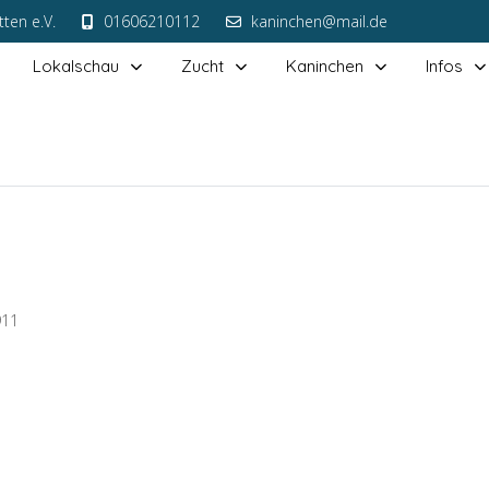
ten e.V.
01606210112
kaninchen@mail.de
Lokalschau
Zucht
Kaninchen
Infos
911